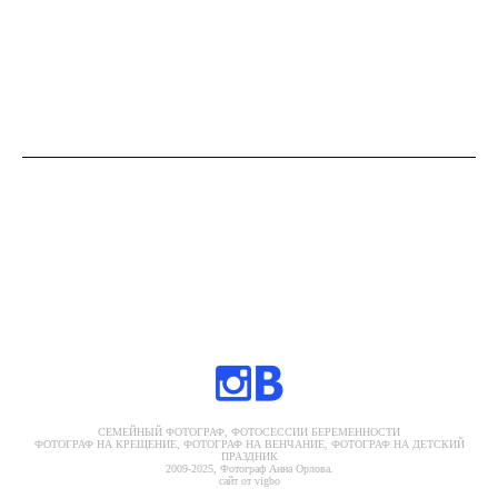
СЕМЕЙНЫЙ ФОТОГРАФ, ФОТОСЕССИИ БЕРЕМЕННОСТИ
ФОТОГРАФ НА КРЕЩЕНИЕ, ФОТОГРАФ НА ВЕНЧАНИЕ, ФОТОГРАФ НА ДЕТСКИЙ
ПРАЗДНИК
2009-2025, Фотограф Анна Орлова.
сайт от vigbo