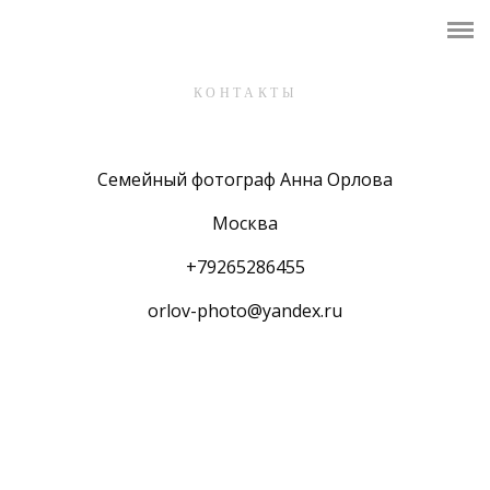
ГЛАВНАЯ
ЦЕНЫ НА СЪЕМКУ
КОНТАКТЫ
ПОРТФОЛИО
Семейный фотограф Анна Орлова
ФОТОСТУДИИ
Москва
ОДЕЖДА
+79265286455
ПОЛЕЗНОЕ
orlov-photo@yandex.ru
КОНТАКТЫ